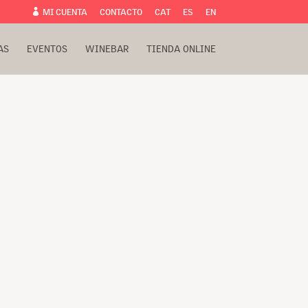
MI CUENTA
CONTACTO
CAT
ES
EN

AS
EVENTOS
WINEBAR
TIENDA ONLINE