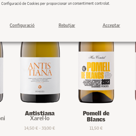
de
Configuració de Cookies per proporcionar un consentiment controlat.
producto
Configuració
Rebutjar
Acceptar
Antistiana
Pomell de
Blancs
ni
Xarel·lo
Rango
Rango
14,50
€
-
33,00
€
11,50
€
Este
Este
de
de