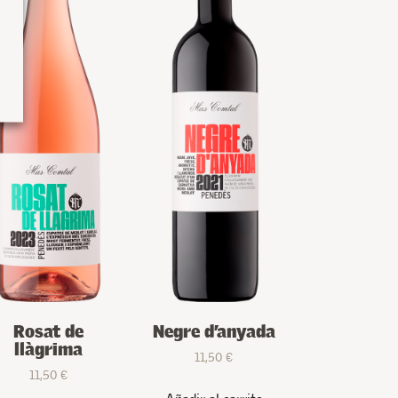
Rosat de
Negre d’anyada
llàgrima
11,50
€
11,50
€