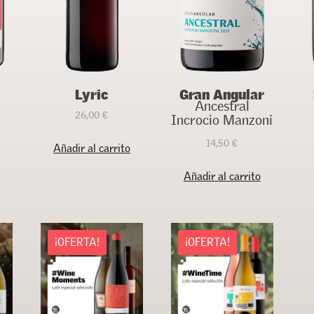
Lyric
Gran Angular
Ancestral
26,00
€
Incrocio Manzoni
Rango
14,50
€
Este
de
Añadir al carrito
producto
precios:
Añadir al carrito
tiene
desde
múltiples
32,00 €
variantes.
hasta
Las
70,00 €
¡OFERTA!
¡OFERTA!
opciones
se
pueden
elegir