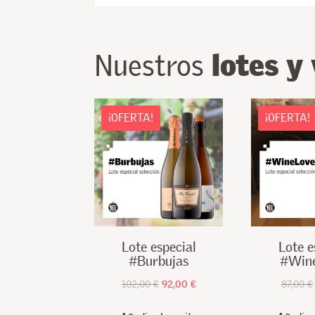
productos
lotes y
Nuestros
¡OFERTA!
¡OFERTA!
Lote especial
Lote e
#Burbujas
#Win
El
El
102,00
€
92,00
€
87,00
€
precio
precio