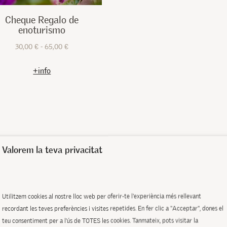
Cheque Regalo de
enoturismo
Rango
30,00
€
-
65,00
€
Este
de
+info
producto
precios:
tiene
desde
múltiples
30,00 €
variantes.
hasta
Las
65,00 €
y espumosos
opciones
Valorem la teva privacitat
se
pueden
elegir
en
Utilitzem cookies al nostre lloc web per oferir-te l'experiència més rellevant
la
recordant les teves preferències i visites repetides. En fer clic a "Acceptar", dones el
página
teu consentiment per a l'ús de TOTES les cookies. Tanmateix, pots visitar la