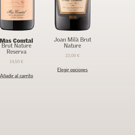
Mas Comtal
Joan Milà Brut
Brut Nature
Nature
Reserva
22,00
€
14,50
€
Este
Elegir opciones
producto
Añadir al carrito
tiene
múltiples
variantes.
Las
opciones
se
pueden
elegir