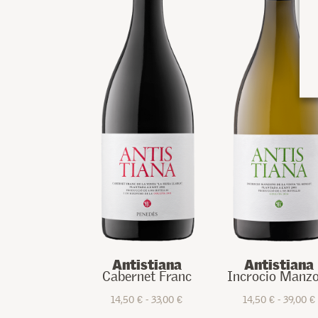
Antistiana
Antistiana
Cabernet Franc
Incrocio Manzo
Rango
14,50
€
-
33,00
€
14,50
€
-
39,00
€
Este
de