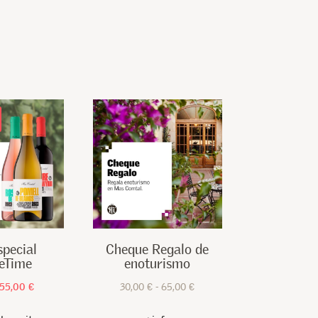
special
Cheque Regalo de
eTime
enoturismo
El
El
Rango
55,00
€
30,00
€
-
65,00
€
Este
precio
precio
de